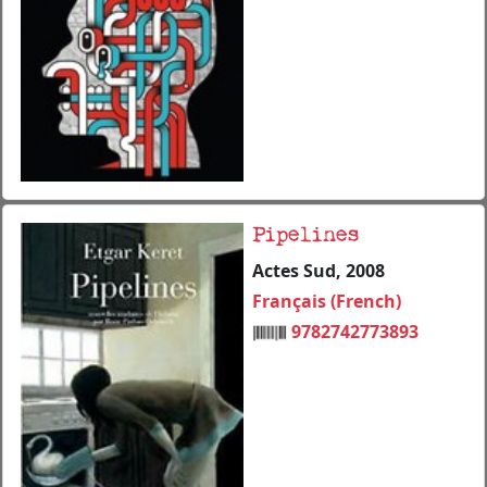
Pipelines
Actes Sud, 2008
Français (French)
9782742773893