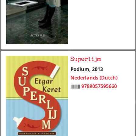
Superlijm
Podium, 2013
Nederlands (Dutch)
9789057595660