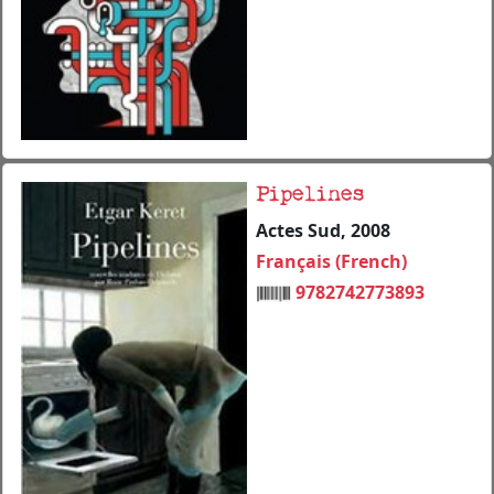
Pipelines
Actes Sud, 2008
Français (French)
9782742773893