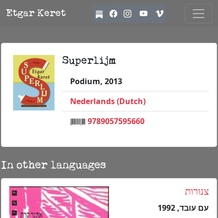
Etgar Keret
Superlijm
Podium, 2013
Nederlands (Dutch)
9789057595660
In other languages
צנורות
עם עובד, 1992