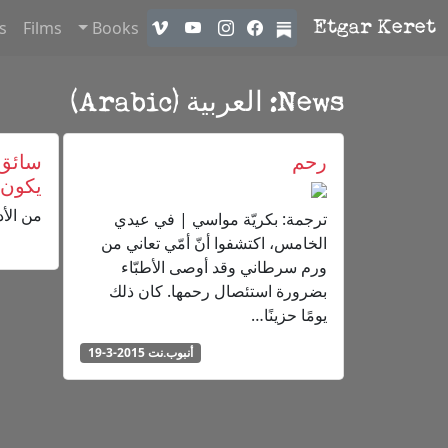
s
Films
Books
Etgar Keret
News: العربية (Arabic)
رحم
سائق 
يكون ر
من الأد
ترجمة: بكريّة مواسي | في عيدي
الخامس، اكتشفوا أنّ أمّي تعاني من
ورم سرطاني وقد أوصى الأطبّاء
بضرورة استئصال رحمها. كان ذلك
يومًا حزينًا…
أنبوب.نت 2015-3-19