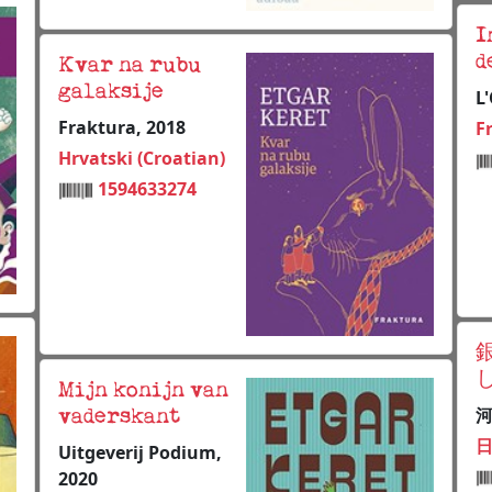
I
d
Kvar na rubu
galaksije
L'
Fraktura, 2018
F
Hrvatski (Croatian)
1594633274
Mijn konijn van
河
vaderskant
日
Uitgeverij Podium,
2020