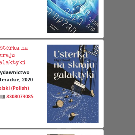
sterka na
kraju
alaktyki
ydawnictwo
iterackie, 2020
lski (Polish)
8308073085