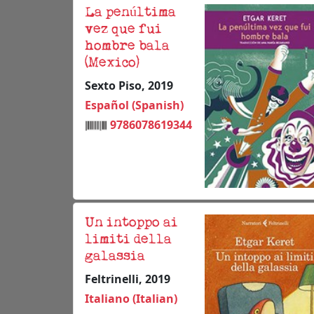
La penúltima
vez que fui
hombre bala
(Mexico)
Sexto Piso, 2019
Español (Spanish)
9786078619344
Un intoppo ai
limiti della
galassia
Feltrinelli, 2019
Italiano (Italian)