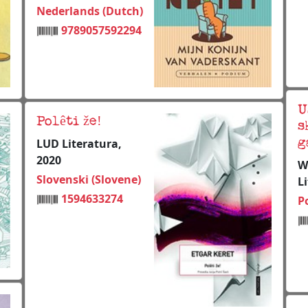
Nederlands (Dutch)
9789057592294
U
Polêti že!
s
g
LUD Literatura,
2020
W
Slovenski (Slovene)
L
1594633274
Po