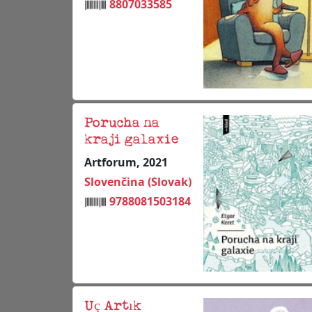
8807033585
Porucha na
kraji galaxie
Artforum, 2021
Slovenčina (Slovak)
9788081503184
Uç Artık