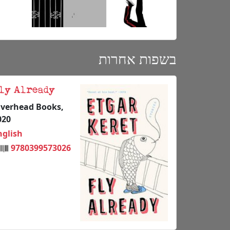
בשפות אחרות
ly Already
iverhead Books,
020
nglish
9780399573026