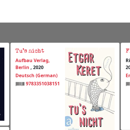
Tu's nicht
F
Aufbau Verlag,
R
Berlin
, 2020
2
Deutsch (German)
E
9783351038151