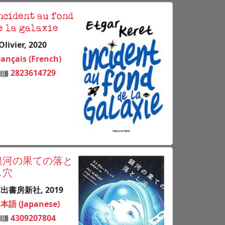
ncident au fond
e la galaxie
Olivier, 2020
rançais (French)
2823614729
銀河の果ての落と
し穴
出書房新社, 2019
本語 (Japanese)
4309207804